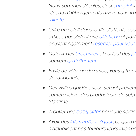
Nous sommes désolés, c’est
complet
»
réseau d’
hébergements
divers vous tr
minute
.
Cuire au soleil dans la file d’attente po
offices possèdent une
billetterie
et par
peuvent également
réserver pour vous
Obtenir des
brochures
et surtout des
p
souvent
gratuitement
.
Envie de vélo, ou de rando, vous y trou
de randonnée.
Des visites guidées vous seront présent
conférenciers, des producteurs de sel, 
Maritime.
Trouver une
baby sitter
pour une sorti
Avoir des
information
s
à j
our,
ce qui n’e
n’actualisent pas toujours leurs informa