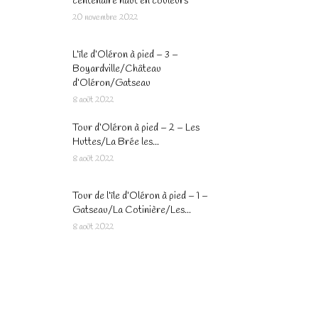
centenaire haut en couleurs
20 novembre 2022
L’île d’Oléron à pied – 3 –
Boyardville/Château
d’Oléron/Gatseau
8 août 2022
Tour d’Oléron à pied – 2 – Les
Huttes/La Brée les...
8 août 2022
Tour de l’île d’Oléron à pied – 1 –
Gatseau/La Cotinière/Les...
8 août 2022