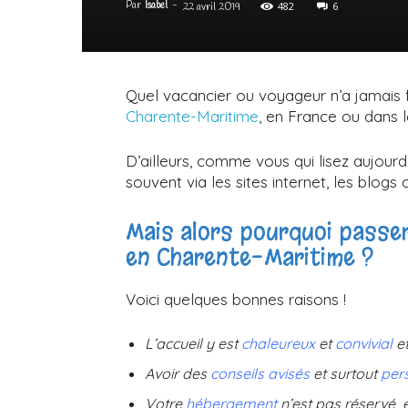
Par
Isabel
-
482
6
22 avril 2019
Quel vacancier ou voyageur n’a jamais f
Charente-Maritime
, en France ou dans
D’ailleurs, comme vous qui lisez aujourd’
souvent via les sites internet, les blogs
Mais alors pourquoi passer
en Charente-Maritime ?
Voici quelques bonnes raisons !
L’accueil y est
chaleureux
et
convivial
e
Avoir des
conseils
avisés
et surtout
per
Votre
hébergement
n’est pas réservé e